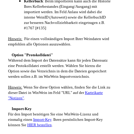
Kellerbuch
: Beim importieren kann auch die Historie
Ihres Kellerbestandes (Eingang/Ausgang) mit
importiert werden. Im Feld Anlass wird dabei die
interne WeinID (Autowert) sowie die KellerbuchID
zur besseren Nachvollziehbarkeit eingetragen z.B.
#1767 [#135]
Hinweis:
Für einen vollständigen Import Ihrer Weindaten wird
empfohlen alle Optionen auszuwählen.
Option "Protokolldatei"
Während dem Import der Datensätze kann für jeden Datensatz
eine Protokolldatei erstellt werden. Wählen Sie hierzu die
Option sowie das Verzeichnis in dem die Dateien gespeichert
werden sollen z.B. im
WinWein
Importverzeichnis.
Hinweis:
Wenn Sie diese Option wählen, finden Sie die Link zu
dieser Datei in
WinWein
im Feld "URL" auf der
Karteikarte
"Notizen"
.
Import-Key
Für den Import benötigen Sie eine
WinWein
-Lizenz und
einmalig einen
Import-Key
. Ihren persönlichen Import-Key
können Sie
HIER bestellen
.