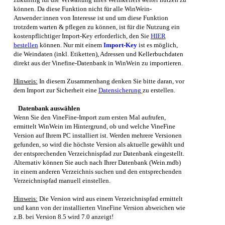
können. Da diese Funktion nicht für alle
WinWein
-
Anwender:innen von Interesse ist und um diese Funktion
trotzdem warten & pflegen zu können, ist für die Nutzung ein
kostenpflichtiger Import-Key erforderlich, den Sie
HIER
bestellen
können.
Nur mit einem
Import-Key
ist es möglich,
die Weindaten (inkl. Etiketten), Adressen und Kellerbuchdaten
direkt aus der Vinefine-Datenbank in
WinWein
zu importieren.
Hinweis:
In diesem Zusammenhang denken Sie bitte daran, vor
dem Import zur Sicherheit eine
Datensicherung
zu erstellen.
Datenbank auswählen
Wenn Sie den VineFine-Import zum ersten Mal aufrufen,
ermittelt
WinWein
im Hintergrund, ob und welche VineFine
Version auf Ihrem PC installiert ist. Werden mehrere Versionen
gefunden, so wird die höchste Version als aktuelle gewählt und
der entsprechenden Verzeichnispfad zur Datenbank eingestellt.
Alternativ können Sie auch nach Ihrer Datenbank (Wein.mdb)
in einem anderen Verzeichnis suchen und den entsprechenden
Verzeichnispfad manuell einstellen.
Hinweis:
Die Version wird aus einem Verzeichnispfad ermittelt
und kann von der installierten VineFine Version abweichen wie
z.B. bei Version 8.5 wird 7.0 anzeigt!