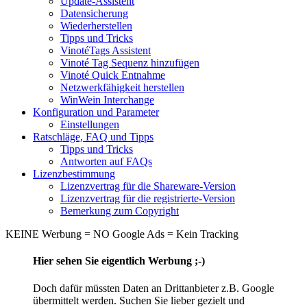
Update-Assistent
Datensicherung
Wiederherstellen
Tipps und Tricks
VinotéTags Assistent
Vinoté Tag Sequenz hinzufügen
Vinoté Quick Entnahme
Netzwerkfähigkeit herstellen
WinWein Interchange
Konfiguration und Parameter
Einstellungen
Ratschläge, FAQ und Tipps
Tipps und Tricks
Antworten auf FAQs
Lizenzbestimmung
Lizenzvertrag für die Shareware-Version
Lizenzvertrag für die registrierte-Version
Bemerkung zum Copyright
KEINE Werbung = NO Google Ads = Kein Tracking
Hier sehen Sie eigentlich Werbung ;-)
Doch dafür müssten Daten an Drittanbieter z.B. Google
übermittelt werden. Suchen Sie lieber gezielt und