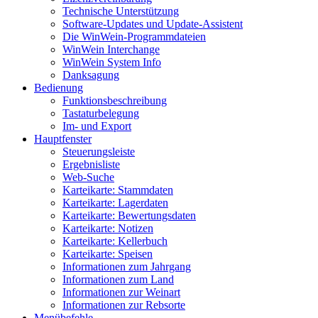
Technische Unterstützung
Software-Updates und Update-Assistent
Die WinWein-Programmdateien
WinWein Interchange
WinWein System Info
Danksagung
Bedienung
Funktionsbeschreibung
Tastaturbelegung
Im- und Export
Hauptfenster
Steuerungsleiste
Ergebnisliste
Web-Suche
Karteikarte: Stammdaten
Karteikarte: Lagerdaten
Karteikarte: Bewertungsdaten
Karteikarte: Notizen
Karteikarte: Kellerbuch
Karteikarte: Speisen
Informationen zum Jahrgang
Informationen zum Land
Informationen zur Weinart
Informationen zur Rebsorte
Menübefehle