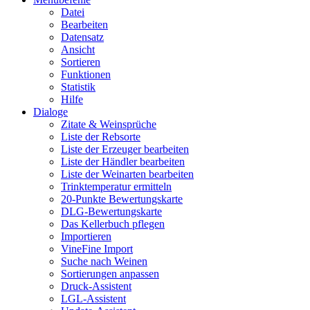
Datei
Bearbeiten
Datensatz
Ansicht
Sortieren
Funktionen
Statistik
Hilfe
Dialoge
Zitate & Weinsprüche
Liste der Rebsorte
Liste der Erzeuger bearbeiten
Liste der Händler bearbeiten
Liste der Weinarten bearbeiten
Trinktemperatur ermitteln
20-Punkte Bewertungskarte
DLG-Bewertungskarte
Das Kellerbuch pflegen
Importieren
VineFine Import
Suche nach Weinen
Sortierungen anpassen
Druck-Assistent
LGL-Assistent