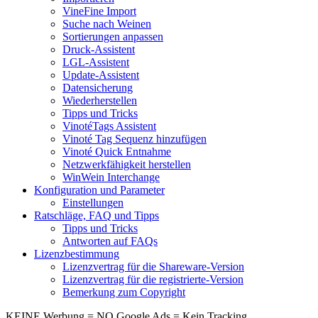
VineFine Import
Suche nach Weinen
Sortierungen anpassen
Druck-Assistent
LGL-Assistent
Update-Assistent
Datensicherung
Wiederherstellen
Tipps und Tricks
VinotéTags Assistent
Vinoté Tag Sequenz hinzufügen
Vinoté Quick Entnahme
Netzwerkfähigkeit herstellen
WinWein Interchange
Konfiguration und Parameter
Einstellungen
Ratschläge, FAQ und Tipps
Tipps und Tricks
Antworten auf FAQs
Lizenzbestimmung
Lizenzvertrag für die Shareware-Version
Lizenzvertrag für die registrierte-Version
Bemerkung zum Copyright
KEINE Werbung = NO Google Ads = Kein Tracking