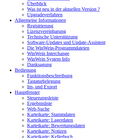
Überblick
Was ist neu in der aktuellen Version ?
Upgradeverfahren
Allgemeine Informationen
Registrierung
Lizenzvereinbarung
Technische Unterstützung
Software-Updates und Update-Assistent
Die WinWein-Programmdateien
WinWein Interchange
WinWein System Info
Danksagung
Bedienung
Funktionsbeschreibung
Tastaturbelegung
Im- und Export
Hauptfenster
Steuerungsleiste
Ergebnisliste
Web-Suche
Karteikarte: Stammdaten
Karteikarte: Lagerdaten
Karteikarte: Bewertungsdaten
Karteikarte: Notizen
Karteikarte: Kellerbuch