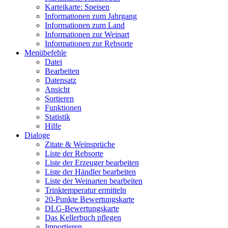
Karteikarte: Speisen
Informationen zum Jahrgang
Informationen zum Land
Informationen zur Weinart
Informationen zur Rebsorte
Menübefehle
Datei
Bearbeiten
Datensatz
Ansicht
Sortieren
Funktionen
Statistik
Hilfe
Dialoge
Zitate & Weinsprüche
Liste der Rebsorte
Liste der Erzeuger bearbeiten
Liste der Händler bearbeiten
Liste der Weinarten bearbeiten
Trinktemperatur ermitteln
20-Punkte Bewertungskarte
DLG-Bewertungskarte
Das Kellerbuch pflegen
Importieren