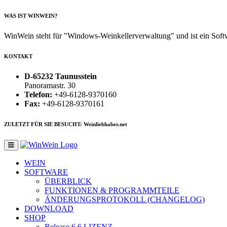
WAS IST WINWEIN?
WinWein steht für "Windows-Weinkellerverwaltung" und ist ein Sof
KONTAKT
D-65232 Taunusstein
Panoramastr. 30
Telefon:
+49-6128-9370160
Fax:
+49-6128-9370161
ZULETZT FÜR SIE BESUCHT: Weinliebhaber.net
WEIN
SOFTWARE
ÜBERBLICK
FUNKTIONEN & PROGRAMMTEILE
ÄNDERUNGSPROTOKOLL (CHANGELOG)
DOWNLOAD
SHOP
Release 6.6
LIZENZ