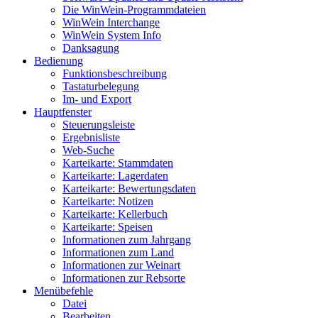
Die WinWein-Programmdateien
WinWein Interchange
WinWein System Info
Danksagung
Bedienung
Funktionsbeschreibung
Tastaturbelegung
Im- und Export
Hauptfenster
Steuerungsleiste
Ergebnisliste
Web-Suche
Karteikarte: Stammdaten
Karteikarte: Lagerdaten
Karteikarte: Bewertungsdaten
Karteikarte: Notizen
Karteikarte: Kellerbuch
Karteikarte: Speisen
Informationen zum Jahrgang
Informationen zum Land
Informationen zur Weinart
Informationen zur Rebsorte
Menübefehle
Datei
Bearbeiten