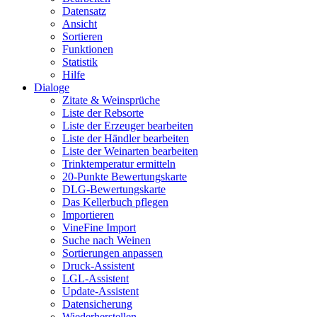
Datensatz
Ansicht
Sortieren
Funktionen
Statistik
Hilfe
Dialoge
Zitate & Weinsprüche
Liste der Rebsorte
Liste der Erzeuger bearbeiten
Liste der Händler bearbeiten
Liste der Weinarten bearbeiten
Trinktemperatur ermitteln
20-Punkte Bewertungskarte
DLG-Bewertungskarte
Das Kellerbuch pflegen
Importieren
VineFine Import
Suche nach Weinen
Sortierungen anpassen
Druck-Assistent
LGL-Assistent
Update-Assistent
Datensicherung
Wiederherstellen