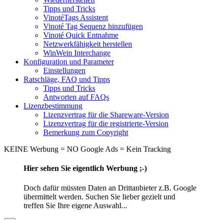
Tipps und Tricks
VinotéTags Assistent
Vinoté Tag Sequenz hinzufügen
Vinoté Quick Entnahme
Netzwerkfähigkeit herstellen
WinWein Interchange
Konfiguration und Parameter
Einstellungen
Ratschläge, FAQ und Tipps
Tipps und Tricks
Antworten auf FAQs
Lizenzbestimmung
Lizenzvertrag für die Shareware-Version
Lizenzvertrag für die registrierte-Version
Bemerkung zum Copyright
KEINE Werbung = NO Google Ads = Kein Tracking
Hier sehen Sie eigentlich Werbung ;-)
Doch dafür müssten Daten an Drittanbieter z.B. Google
übermittelt werden. Suchen Sie lieber gezielt und
treffen Sie Ihre eigene Auswahl...