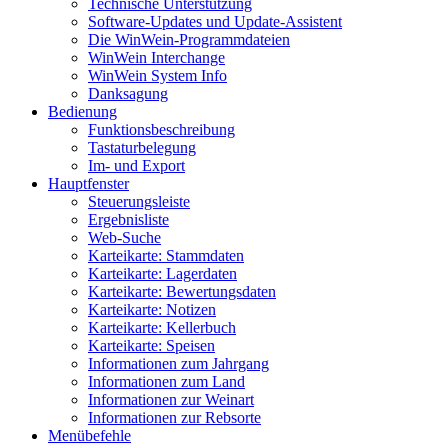
Technische Unterstützung
Software-Updates und Update-Assistent
Die WinWein-Programmdateien
WinWein Interchange
WinWein System Info
Danksagung
Bedienung
Funktionsbeschreibung
Tastaturbelegung
Im- und Export
Hauptfenster
Steuerungsleiste
Ergebnisliste
Web-Suche
Karteikarte: Stammdaten
Karteikarte: Lagerdaten
Karteikarte: Bewertungsdaten
Karteikarte: Notizen
Karteikarte: Kellerbuch
Karteikarte: Speisen
Informationen zum Jahrgang
Informationen zum Land
Informationen zur Weinart
Informationen zur Rebsorte
Menübefehle