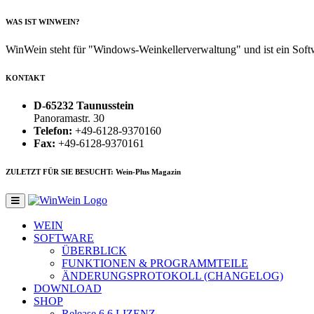
WAS IST WINWEIN?
WinWein steht für "Windows-Weinkellerverwaltung" und ist ein Sof
KONTAKT
D-65232 Taunusstein
Panoramastr. 30
Telefon:
+49-6128-9370160
Fax:
+49-6128-9370161
ZULETZT FÜR SIE BESUCHT: Wein-Plus Magazin
WEIN
SOFTWARE
ÜBERBLICK
FUNKTIONEN & PROGRAMMTEILE
ÄNDERUNGSPROTOKOLL (CHANGELOG)
DOWNLOAD
SHOP
Release 6.6
LIZENZ