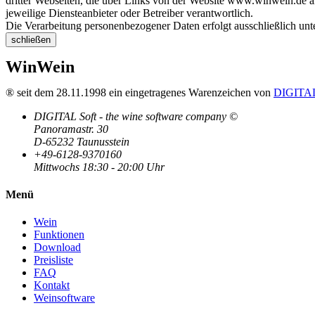
dritter Webseiten, die über Links von der Website www.winwein.de ang
jeweilige Diensteanbieter oder Betreiber verantwortlich.
Die Verarbeitung personenbezogener Daten erfolgt ausschließlich un
schließen
WinWein
® seit dem 28.11.1998 ein eingetragenes Warenzeichen von
DIGITAL
DIGITAL Soft - the wine software company ©
Panoramastr. 30
D-65232 Taunusstein
+49-6128-9370160
Mittwochs 18:30 - 20:00 Uhr
Menü
Wein
Funktionen
Download
Preisliste
FAQ
Kontakt
Weinsoftware