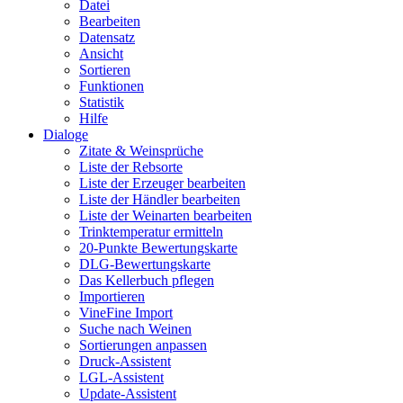
Datei
Bearbeiten
Datensatz
Ansicht
Sortieren
Funktionen
Statistik
Hilfe
Dialoge
Zitate & Weinsprüche
Liste der Rebsorte
Liste der Erzeuger bearbeiten
Liste der Händler bearbeiten
Liste der Weinarten bearbeiten
Trinktemperatur ermitteln
20-Punkte Bewertungskarte
DLG-Bewertungskarte
Das Kellerbuch pflegen
Importieren
VineFine Import
Suche nach Weinen
Sortierungen anpassen
Druck-Assistent
LGL-Assistent
Update-Assistent