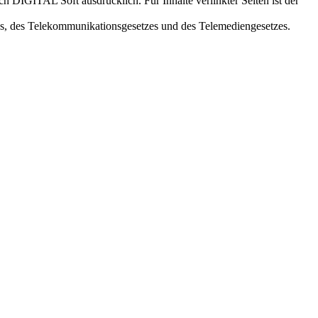
h DIGITAL Soft ausdrücklich. Für Inhalte verlinkter Seiten ist der
es, des Telekommunikationsgesetzes und des Telemediengesetzes.