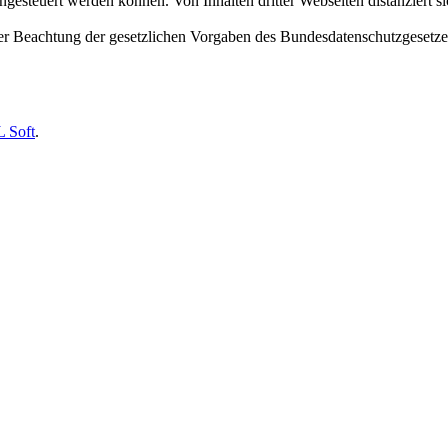
esteuert werden können. Von Inhalten dritter Webseiten distanziert sic
ter Beachtung der gesetzlichen Vorgaben des Bundesdatenschutzgesetz
 Soft
.