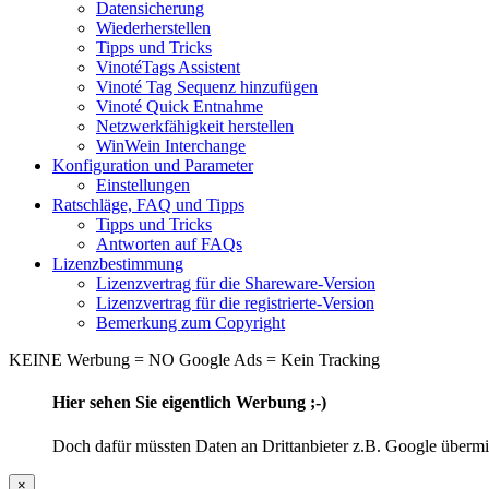
Datensicherung
Wiederherstellen
Tipps und Tricks
VinotéTags Assistent
Vinoté Tag Sequenz hinzufügen
Vinoté Quick Entnahme
Netzwerkfähigkeit herstellen
WinWein Interchange
Konfiguration und Parameter
Einstellungen
Ratschläge, FAQ und Tipps
Tipps und Tricks
Antworten auf FAQs
Lizenzbestimmung
Lizenzvertrag für die Shareware-Version
Lizenzvertrag für die registrierte-Version
Bemerkung zum Copyright
KEINE Werbung = NO Google Ads = Kein Tracking
Hier sehen Sie eigentlich Werbung ;-)
Doch dafür müssten Daten an Drittanbieter z.B. Google übermitt
×