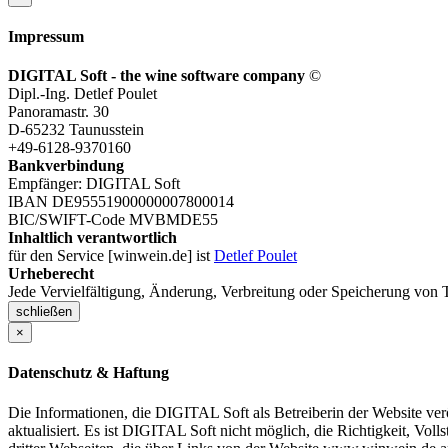
Impressum
DIGITAL Soft - the wine software company
©
Dipl.-Ing. Detlef Poulet
Panoramastr. 30
D-65232 Taunusstein
+49-6128-9370160
Bankverbindung
Empfänger: DIGITAL Soft
IBAN DE95551900000007800014
BIC/SWIFT-Code MVBMDE55
Inhaltlich verantwortlich
für den Service [winwein.de] ist
Detlef Poulet
Urheberecht
Jede Vervielfältigung, Änderung, Verbreitung oder Speicherung von T
schließen
×
Datenschutz & Haftung
Die Informationen, die DIGITAL Soft als Betreiberin der Website verö
aktualisiert. Es ist DIGITAL Soft nicht möglich, die Richtigkeit, Voll